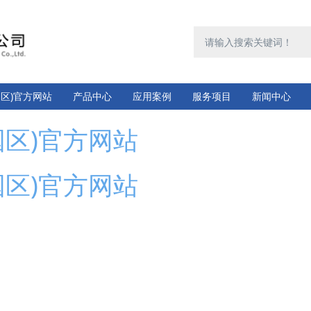
国区)官方网站
产品中心
应用案例
服务项目
新闻中心
)官方网站
方网站