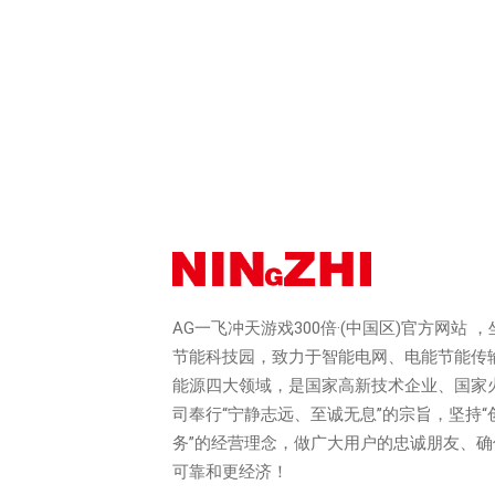
AG一飞冲天游戏300倍·(中国区)官方
节能科技园，致力于智能电网、电能节能传
能源四大领域，是国家高新技术企业、国家
司奉行“宁静志远、至诚无息”的宗旨，坚持
务”的经营理念，做广大用户的忠诚朋友、
可靠和更经济！