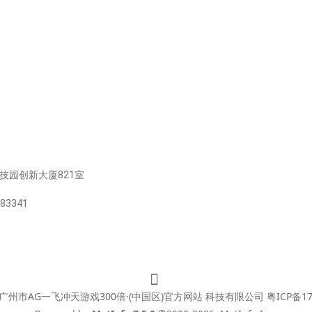
技园创新大厦821室
883341
广州市AG一飞冲天游戏300倍·(中国区)官方网站 科技有限公司 粤ICP备170