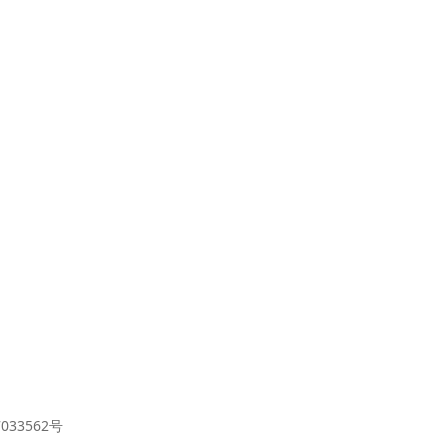
33562号