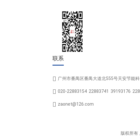
联系
广州市番禺区番禺大道北555号天安节能科
020-22883154 22883741 39193176 22
zaonet@126.com
版权所有 